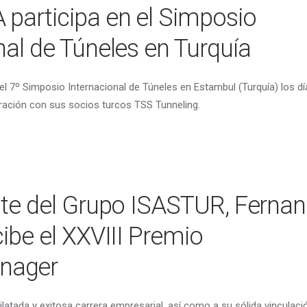
participa en el Simposio
nal de Túneles en Turquía
l 7º Simposio Internacional de Túneles en Estambul (Turquía) los dí
ración con sus socios turcos TSS Tunneling.
nte del Grupo ISASTUR, Ferna
cibe el XXVIII Premio
nager
latada y exitosa carrera empresarial, así como a su sólida vinculaci