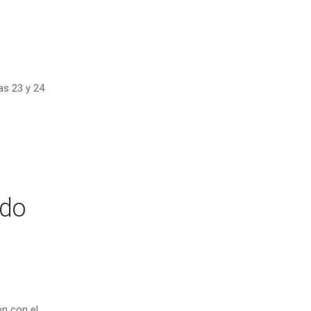
as 23 y 24
ndo
ón con el