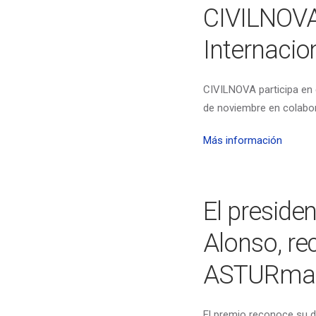
CIVILNOVA 
Internacio
CIVILNOVA participa en e
de noviembre en colabo
Más información
El preside
Alonso, re
ASTURma
El premio reconoce su di