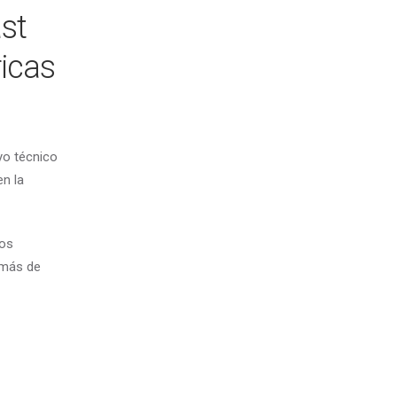
ast
ricas
yo técnico
en la
los
emás de