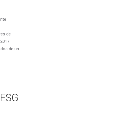
ante
res de
 2017
ados de un
X ESG