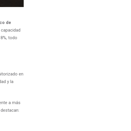
co de
a capacidad
18%, todo
itorizado en
ad y la
mente a más
s destacan: