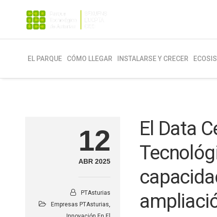
EL PARQUE
CÓMO LLEGAR
INSTALARSE Y CRECER
ECOSI
El Data C
12
Tecnológi
ABR 2025
capacida
PTAsturias
ampliaci
Empresas PTAsturias
,
Innovación En El