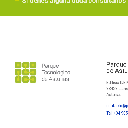
Si tienes alguna duda consúltanos
Parque
de Astu
Edificio IDE
33428 Llan
Asturias
contacto@pt
Tel: +34 98