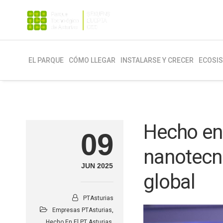
EL PARQUE
CÓMO LLEGAR
INSTALARSE Y CRECER
ECOSI
Hecho en 
09
nanotecno
JUN 2025
global
PTAsturias
Empresas PTAsturias
,
Hecho En El PT Asturias
,