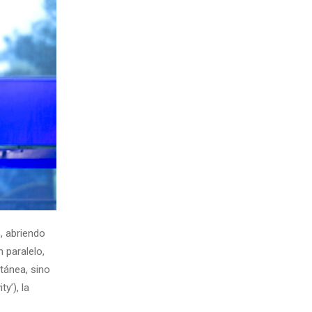
o, abriendo
 paralelo,
tánea, sino
y’), la