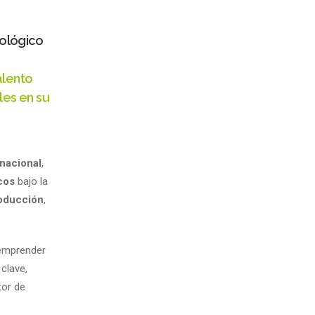
nológico
alento
les en su
rnacional
,
cos
bajo la
roducción
,
 emprender
 clave,
tor de