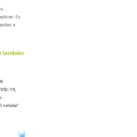
s,
explican. Es
ápidas a
se también
N
OVID-19,
n
 celular
”.