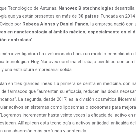
que Tecnológico de Asturias,
Nanovex Biotechnologies
desarrolla
gía que ya están presentes en más de
30 países
. Fundada en 2014
e Oviedo por
Rebeca Alonso y Daniel Pando
, la empresa nació con 
nces en nanotecnología al ámbito médico, especialmente en el d
ción controlada
”.
ación investigadora ha evolucionado hacia un modelo consolidado 
ia tecnológica. Hoy, Nanovex combina el trabajo científico con una 
 y una estructura empresarial sólida.
ulan en tres grandes líneas. La primera se centra en medicina, con 
ida de fármacos que “aumentan su eficacia, reducen las dosis necesar
darios”. La segunda, desde 2017, es la división cosmética INdermal
sular activos en sistemas como liposomas o exosomas para mejora
 “Logramos incrementar hasta veinte veces la eficacia del activo en r
estacan. Allí aplican esta tecnología a activos antiedad, anticaída del
con una absorción más profunda y sostenida.