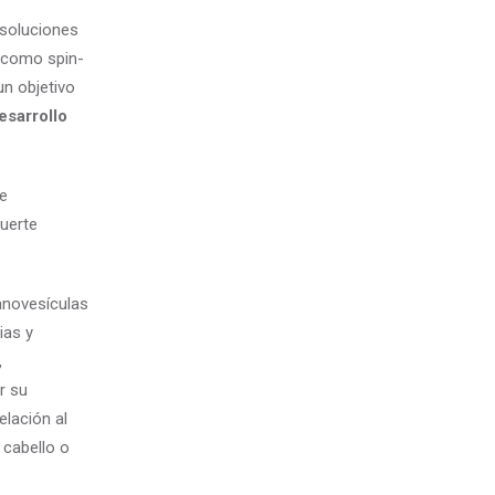
 soluciones
 como spin-
un objetivo
esarrollo
de
fuerte
nanovesículas
ias y
,
r su
elación al
 cabello o