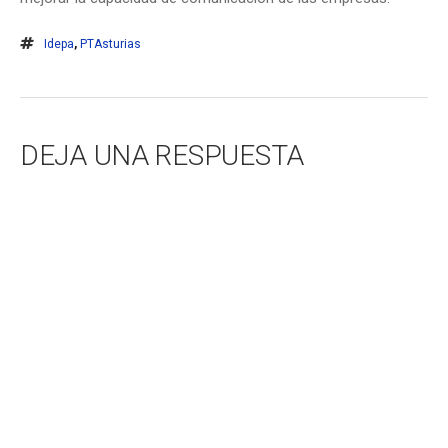
Idepa
,
PTAsturias
DEJA UNA RESPUESTA
Tu dirección de correo electrónico no será publicada.
Los
campos obligatorios están marcados con
*
COMENTARIO
*