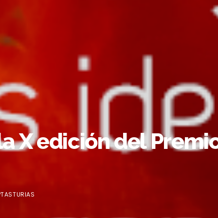
a X edición del Premio 
PTASTURIAS