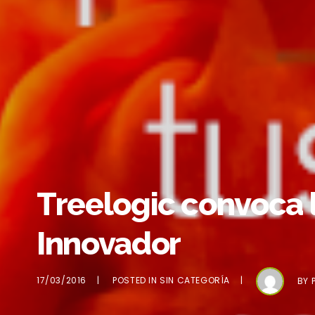
Treelogic convoca l
Innovador
17/03/2016
POSTED IN
SIN CATEGORÍA
BY